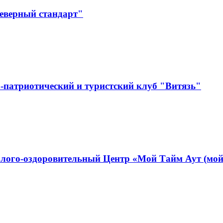
Северный стандарт"
-патриотический и туристский клуб "Витязь"
лого-оздоровительный Центр «Мой Тайм Аут (мой