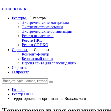
LIDREKON.RU
Реестры
Реестры
Экстремистские материалы
Экстремистские ссылки
Экстремистские организации
Реестр иноагентов
Реестр НКО
Реестр СОНКО
Cервисы
Cервисы
Контент-фильтр
Безопасный поиск
Версия сайта для слабовидящих
Скрипты
О проекте
Главная
Реестр НКО
Территориальная организация Волховского
Территориальная организация