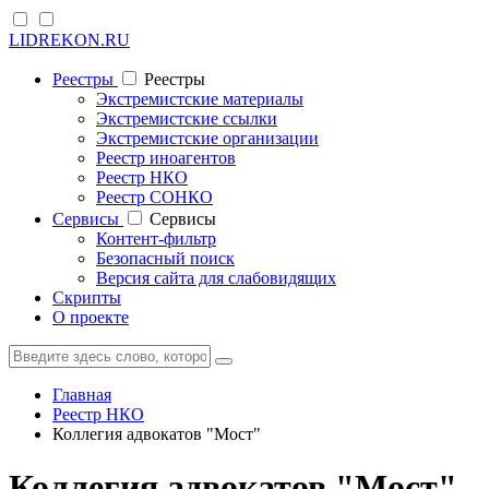
LIDREKON.RU
Реестры
Реестры
Экстремистские материалы
Экстремистские ссылки
Экстремистские организации
Реестр иноагентов
Реестр НКО
Реестр СОНКО
Cервисы
Cервисы
Контент-фильтр
Безопасный поиск
Версия сайта для слабовидящих
Скрипты
О проекте
Главная
Реестр НКО
Коллегия адвокатов "Мост"
Коллегия адвокатов "Мост"