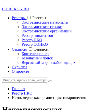
LIDREKON.RU
Реестры
Реестры
Экстремистские материалы
Экстремистские ссылки
Экстремистские организации
Реестр иноагентов
Реестр НКО
Реестр СОНКО
Cервисы
Cервисы
Контент-фильтр
Безопасный поиск
Версия сайта для слабовидящих
Скрипты
О проекте
Главная
Реестр НКО
Некоммерческая организация товарищество
Некоммерческая