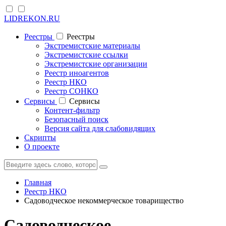
LIDREKON.RU
Реестры
Реестры
Экстремистские материалы
Экстремистские ссылки
Экстремистские организации
Реестр иноагентов
Реестр НКО
Реестр СОНКО
Cервисы
Cервисы
Контент-фильтр
Безопасный поиск
Версия сайта для слабовидящих
Скрипты
О проекте
Главная
Реестр НКО
Садоводческое некоммерческое товарищество
Садоводческое