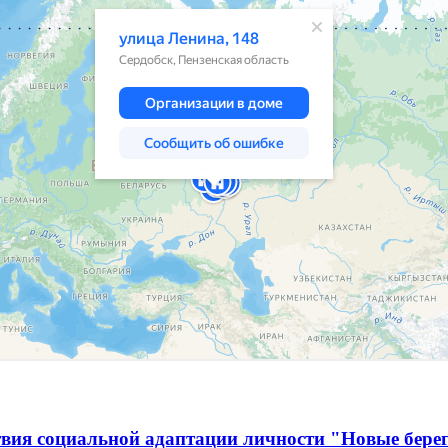
твия социальной адаптации личности "Новые бере