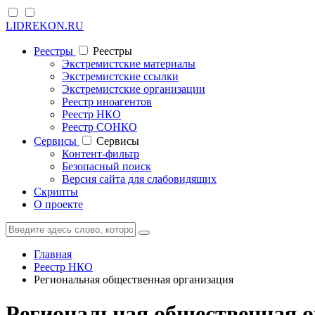
LIDREKON.RU
Реестры
Реестры
Экстремистские материалы
Экстремистские ссылки
Экстремистские организации
Реестр иноагентов
Реестр НКО
Реестр СОНКО
Cервисы
Cервисы
Контент-фильтр
Безопасный поиск
Версия сайта для слабовидящих
Скрипты
О проекте
Главная
Реестр НКО
Региональная общественная организация
Региональная общественная о