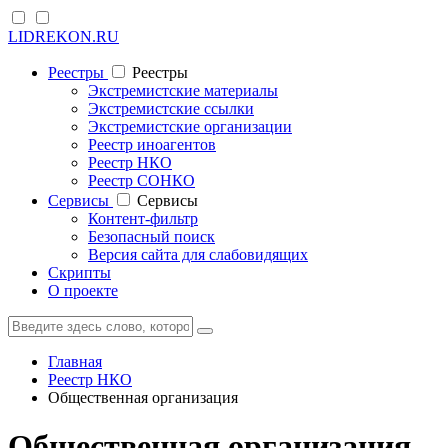
LIDREKON.RU
Реестры
Реестры
Экстремистские материалы
Экстремистские ссылки
Экстремистские организации
Реестр иноагентов
Реестр НКО
Реестр СОНКО
Cервисы
Cервисы
Контент-фильтр
Безопасный поиск
Версия сайта для слабовидящих
Скрипты
О проекте
Главная
Реестр НКО
Общественная организация
Общественная организация