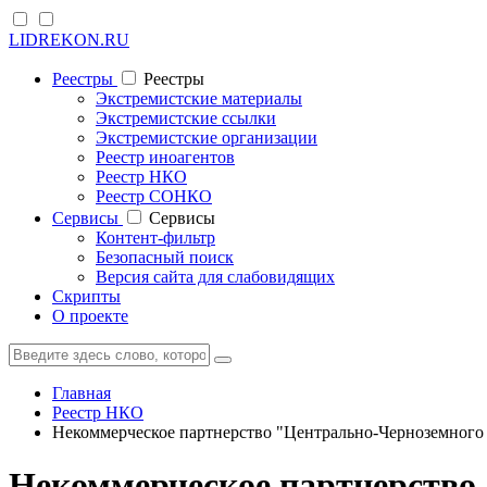
LIDREKON.RU
Реестры
Реестры
Экстремистские материалы
Экстремистские ссылки
Экстремистские организации
Реестр иноагентов
Реестр НКО
Реестр СОНКО
Cервисы
Cервисы
Контент-фильтр
Безопасный поиск
Версия сайта для слабовидящих
Скрипты
О проекте
Главная
Реестр НКО
Некоммерческое партнерство "Центрально-Черноземного
Некоммерческое партнерство