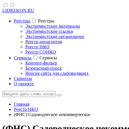
LIDREKON.RU
Реестры
Реестры
Экстремистские материалы
Экстремистские ссылки
Экстремистские организации
Реестр иноагентов
Реестр НКО
Реестр СОНКО
Cервисы
Cервисы
Контент-фильтр
Безопасный поиск
Версия сайта для слабовидящих
Скрипты
О проекте
Главная
Реестр НКО
(ФНС) Садоводческое некоммерческое
(ФНС) Садоводческое некомм