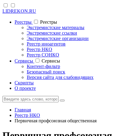
LIDREKON.RU
Реестры
Реестры
Экстремистские материалы
Экстремистские ссылки
Экстремистские организации
Реестр иноагентов
Реестр НКО
Реестр СОНКО
Cервисы
Cервисы
Контент-фильтр
Безопасный поиск
Версия сайта для слабовидящих
Скрипты
О проекте
Главная
Реестр НКО
Первичная профсоюзная общественная
Первичная профсоюзная