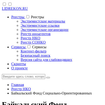
LIDREKON.RU
Реестры
Реестры
Экстремистские материалы
Экстремистские ссылки
Экстремистские организации
Реестр иноагентов
Реестр НКО
Реестр СОНКО
Cервисы
Cервисы
Контент-фильтр
Безопасный поиск
Версия сайта для слабовидящих
Скрипты
О проекте
Главная
Реестр НКО
Байкальский Фонд Социально-Ориентированных
Байкальский Фонд