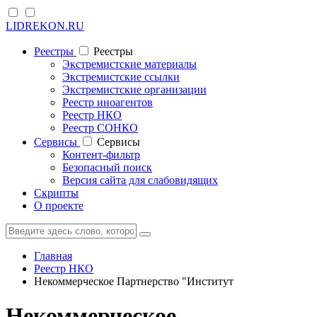
LIDREKON.RU
Реестры
Реестры
Экстремистские материалы
Экстремистские ссылки
Экстремистские организации
Реестр иноагентов
Реестр НКО
Реестр СОНКО
Cервисы
Cервисы
Контент-фильтр
Безопасный поиск
Версия сайта для слабовидящих
Скрипты
О проекте
Главная
Реестр НКО
Некоммерческое Партнерство "Институт
Некоммерческое