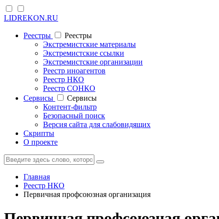
LIDREKON.RU
Реестры
Реестры
Экстремистские материалы
Экстремистские ссылки
Экстремистские организации
Реестр иноагентов
Реестр НКО
Реестр СОНКО
Cервисы
Cервисы
Контент-фильтр
Безопасный поиск
Версия сайта для слабовидящих
Скрипты
О проекте
Главная
Реестр НКО
Первичная профсоюзная организация
Первичная профсоюзная орг