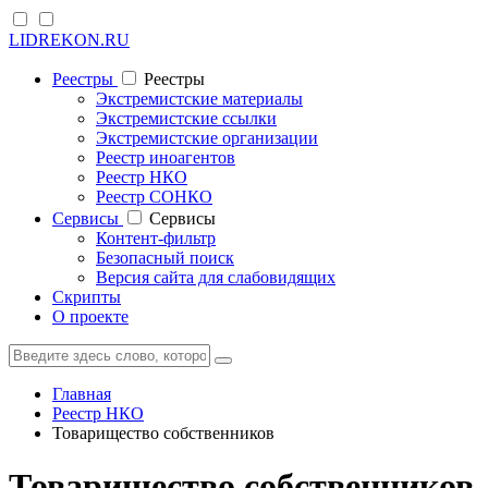
LIDREKON.RU
Реестры
Реестры
Экстремистские материалы
Экстремистские ссылки
Экстремистские организации
Реестр иноагентов
Реестр НКО
Реестр СОНКО
Cервисы
Cервисы
Контент-фильтр
Безопасный поиск
Версия сайта для слабовидящих
Скрипты
О проекте
Главная
Реестр НКО
Товарищество собственников
Товарищество собственников