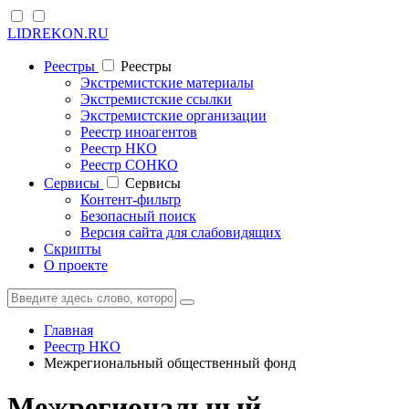
LIDREKON.RU
Реестры
Реестры
Экстремистские материалы
Экстремистские ссылки
Экстремистские организации
Реестр иноагентов
Реестр НКО
Реестр СОНКО
Cервисы
Cервисы
Контент-фильтр
Безопасный поиск
Версия сайта для слабовидящих
Скрипты
О проекте
Главная
Реестр НКО
Межрегиональный общественный фонд
Межрегиональный