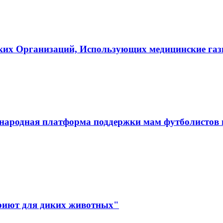
ких Организаций, Использующих медицинские га
ародная платформа поддержки мам футболистов и
иют для диких животных"