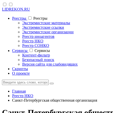
LIDREKON.RU
Реестры
Реестры
Экстремистские материалы
Экстремистские ссылки
Экстремистские организации
Реестр иноагентов
Реестр НКО
Реестр СОНКО
Cервисы
Cервисы
Контент-фильтр
Безопасный поиск
Версия сайта для слабовидящих
Скрипты
О проекте
Главная
Реестр НКО
Санкт-Петербургская общественная организация
Санкт-Петербургская общес