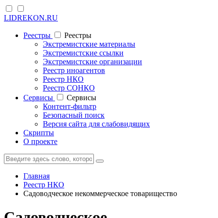
LIDREKON.RU
Реестры
Реестры
Экстремистские материалы
Экстремистские ссылки
Экстремистские организации
Реестр иноагентов
Реестр НКО
Реестр СОНКО
Cервисы
Cервисы
Контент-фильтр
Безопасный поиск
Версия сайта для слабовидящих
Скрипты
О проекте
Главная
Реестр НКО
Садоводческое некоммерческое товарищество
Садоводческое