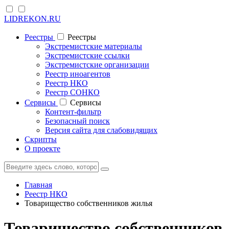
LIDREKON.RU
Реестры
Реестры
Экстремистские материалы
Экстремистские ссылки
Экстремистские организации
Реестр иноагентов
Реестр НКО
Реестр СОНКО
Cервисы
Cервисы
Контент-фильтр
Безопасный поиск
Версия сайта для слабовидящих
Скрипты
О проекте
Главная
Реестр НКО
Товарищество собственников жилья
Товарищество собственников