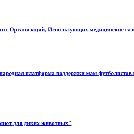
ких Организаций, Использующих медицинские га
ародная платформа поддержки мам футболистов и
иют для диких животных"