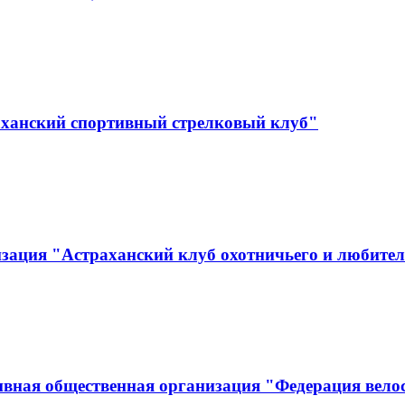
аханский спортивный стрелковый клуб"
зация "Астраханский клуб охотничьего и любител
вная общественная организация "Федерация вело