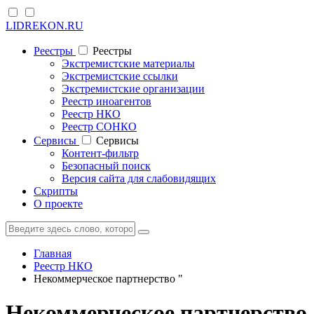
LIDREKON.RU
Реестры
Реестры
Экстремистские материалы
Экстремистские ссылки
Экстремистские организации
Реестр иноагентов
Реестр НКО
Реестр СОНКО
Cервисы
Cервисы
Контент-фильтр
Безопасный поиск
Версия сайта для слабовидящих
Скрипты
О проекте
Главная
Реестр НКО
Некоммерческое партнерство "
Некоммерческое партнерство