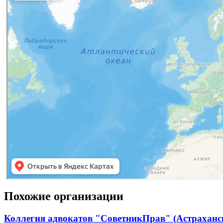
Похожие организации
Коллегия адвокатов "СоветникПрав" (Астраханск