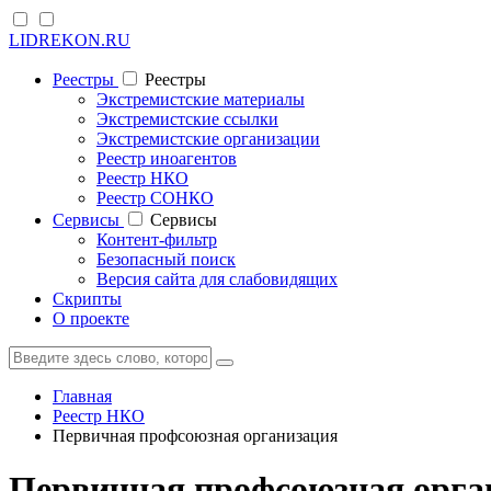
LIDREKON.RU
Реестры
Реестры
Экстремистские материалы
Экстремистские ссылки
Экстремистские организации
Реестр иноагентов
Реестр НКО
Реестр СОНКО
Cервисы
Cервисы
Контент-фильтр
Безопасный поиск
Версия сайта для слабовидящих
Скрипты
О проекте
Главная
Реестр НКО
Первичная профсоюзная организация
Первичная профсоюзная орга