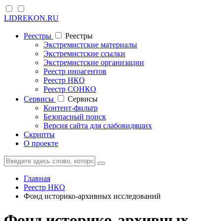
LIDREKON.RU
Реестры
Реестры
Экстремистские материалы
Экстремистские ссылки
Экстремистские организации
Реестр иноагентов
Реестр НКО
Реестр СОНКО
Cервисы
Cервисы
Контент-фильтр
Безопасный поиск
Версия сайта для слабовидящих
Скрипты
О проекте
Главная
Реестр НКО
Фонд историко-архивных исследований
Фонд историко-архивных