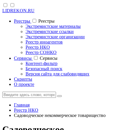
LIDREKON.RU
Реестры
Реестры
Экстремистские материалы
Экстремистские ссылки
Экстремистские организации
Реестр иноагентов
Реестр НКО
Реестр СОНКО
Cервисы
Cервисы
Контент-фильтр
Безопасный поиск
Версия сайта для слабовидящих
Скрипты
О проекте
Главная
Реестр НКО
Садоводческое некоммерческое товарищество
Садоводческое