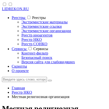
LIDREKON.RU
Реестры
Реестры
Экстремистские материалы
Экстремистские ссылки
Экстремистские организации
Реестр иноагентов
Реестр НКО
Реестр СОНКО
Cервисы
Cервисы
Контент-фильтр
Безопасный поиск
Версия сайта для слабовидящих
Скрипты
О проекте
Главная
Реестр НКО
Местная религиозная организация
Местная религиозная