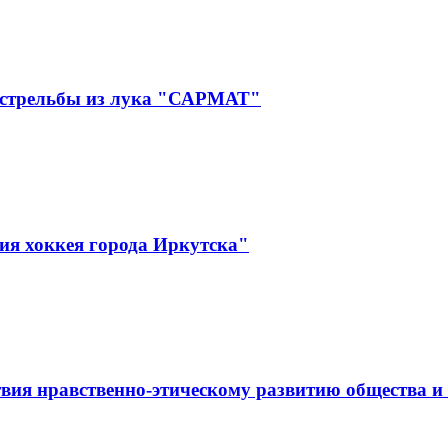
 стрельбы из лука "САРМАТ"
ия хоккея города Иркутска"
вия нравственно-этическому развитию общества и