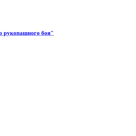
о рукопашного боя"