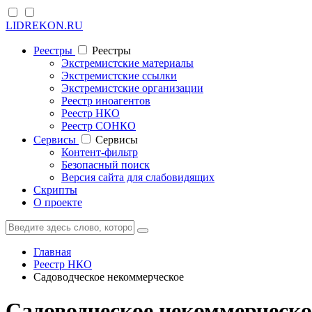
LIDREKON.RU
Реестры
Реестры
Экстремистские материалы
Экстремистские ссылки
Экстремистские организации
Реестр иноагентов
Реестр НКО
Реестр СОНКО
Cервисы
Cервисы
Контент-фильтр
Безопасный поиск
Версия сайта для слабовидящих
Скрипты
О проекте
Главная
Реестр НКО
Садоводческое некоммерческое
Садоводческое некоммерческ