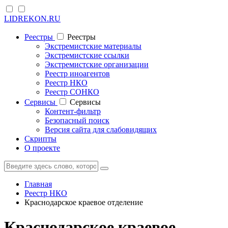
LIDREKON.RU
Реестры
Реестры
Экстремистские материалы
Экстремистские ссылки
Экстремистские организации
Реестр иноагентов
Реестр НКО
Реестр СОНКО
Cервисы
Cервисы
Контент-фильтр
Безопасный поиск
Версия сайта для слабовидящих
Скрипты
О проекте
Главная
Реестр НКО
Краснодарское краевое отделение
Краснодарское краевое