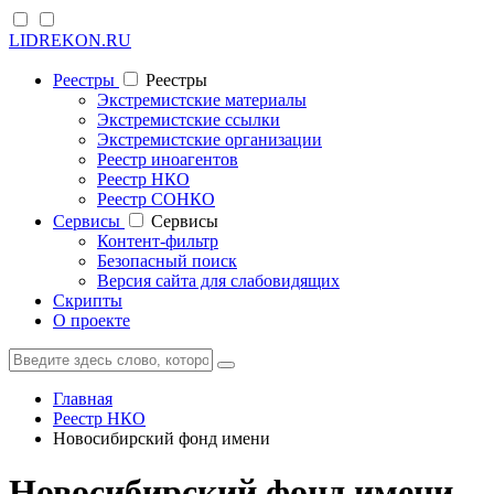
LIDREKON.RU
Реестры
Реестры
Экстремистские материалы
Экстремистские ссылки
Экстремистские организации
Реестр иноагентов
Реестр НКО
Реестр СОНКО
Cервисы
Cервисы
Контент-фильтр
Безопасный поиск
Версия сайта для слабовидящих
Скрипты
О проекте
Главная
Реестр НКО
Новосибирский фонд имени
Новосибирский фонд имени