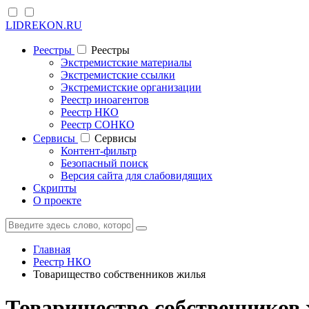
LIDREKON.RU
Реестры
Реестры
Экстремистские материалы
Экстремистские ссылки
Экстремистские организации
Реестр иноагентов
Реестр НКО
Реестр СОНКО
Cервисы
Cервисы
Контент-фильтр
Безопасный поиск
Версия сайта для слабовидящих
Скрипты
О проекте
Главная
Реестр НКО
Товарищество собственников жилья
Товарищество собственник