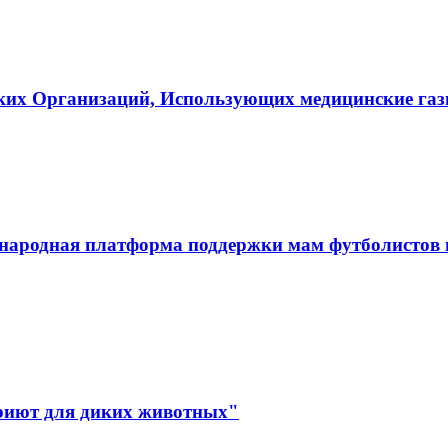
ких Организаций, Использующих медицинские га
ародная платформа поддержки мам футболистов и
иют для диких животных"