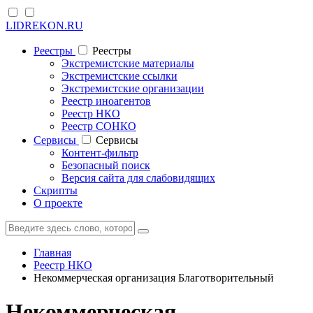
LIDREKON.RU
Реестры
Реестры
Экстремистские материалы
Экстремистские ссылки
Экстремистские организации
Реестр иноагентов
Реестр НКО
Реестр СОНКО
Cервисы
Cервисы
Контент-фильтр
Безопасный поиск
Версия сайта для слабовидящих
Скрипты
О проекте
Главная
Реестр НКО
Некоммерческая организация Благотворительный
Некоммерческая