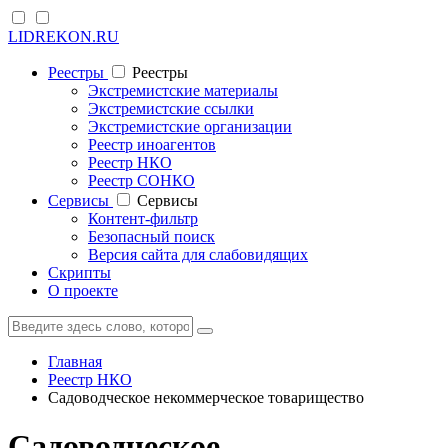
LIDREKON.RU
Реестры
Реестры
Экстремистские материалы
Экстремистские ссылки
Экстремистские организации
Реестр иноагентов
Реестр НКО
Реестр СОНКО
Cервисы
Cервисы
Контент-фильтр
Безопасный поиск
Версия сайта для слабовидящих
Скрипты
О проекте
Главная
Реестр НКО
Садоводческое некоммерческое товарищество
Садоводческое