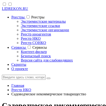
LIDREKON.RU
Реестры
Реестры
Экстремистские материалы
Экстремистские ссылки
Экстремистские организации
Реестр иноагентов
Реестр НКО
Реестр СОНКО
Cервисы
Cервисы
Контент-фильтр
Безопасный поиск
Версия сайта для слабовидящих
Скрипты
О проекте
Главная
Реестр НКО
Садоводческое некоммерческое товарищество
Садоводческое некоммерческое