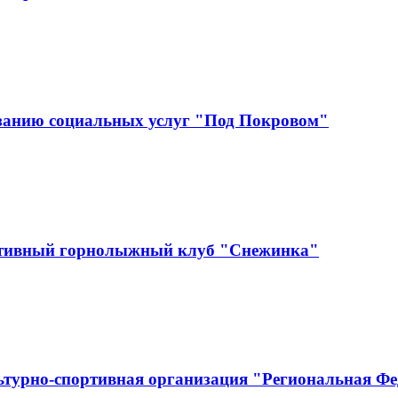
занию социальных услуг "Под Покровом"
ртивный горнолыжный клуб "Снежинка"
ьтурно-спортивная организация "Региональная Ф