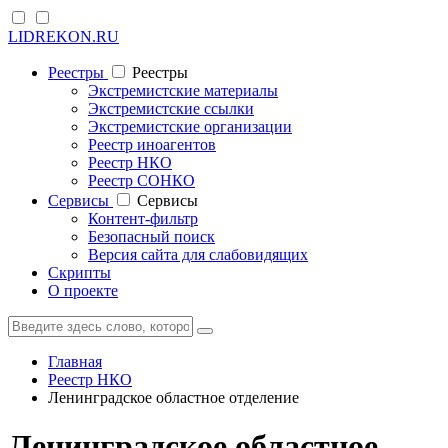
LIDREKON.RU
Реестры
Реестры
Экстремистские материалы
Экстремистские ссылки
Экстремистские организации
Реестр иноагентов
Реестр НКО
Реестр СОНКО
Cервисы
Cервисы
Контент-фильтр
Безопасный поиск
Версия сайта для слабовидящих
Скрипты
О проекте
Главная
Реестр НКО
Ленинградское областное отделение
Ленинградское областное