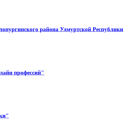
лопургинского района Удмуртской Республики
лайн профессий"
ики"