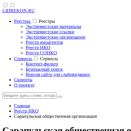
LIDREKON.RU
Реестры
Реестры
Экстремистские материалы
Экстремистские ссылки
Экстремистские организации
Реестр иноагентов
Реестр НКО
Реестр СОНКО
Cервисы
Cервисы
Контент-фильтр
Безопасный поиск
Версия сайта для слабовидящих
Скрипты
О проекте
Главная
Реестр НКО
Сарапульская общественная организация
Сарапульская общественная о