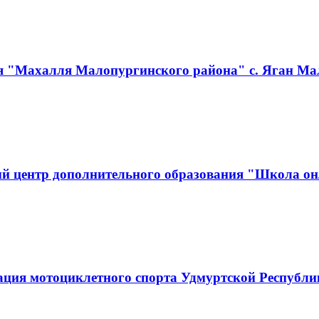
я "Махалля Малопургинского района" с. Яган Ма
й центр дополнительного образования "Школа он
ация мотоциклетного спорта Удмуртской Республ