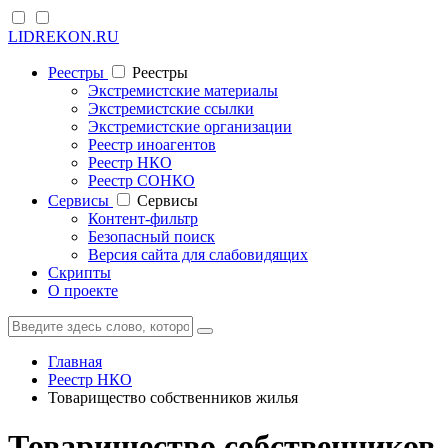
LIDREKON.RU
Реестры
Реестры
Экстремистские материалы
Экстремистские ссылки
Экстремистские организации
Реестр иноагентов
Реестр НКО
Реестр СОНКО
Cервисы
Cервисы
Контент-фильтр
Безопасный поиск
Версия сайта для слабовидящих
Скрипты
О проекте
Главная
Реестр НКО
Товарищество собственников жилья
Товарищество собственников