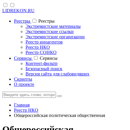
LIDREKON.RU
Реестры
Реестры
Экстремистские материалы
Экстремистские ссылки
Экстремистские организации
Реестр иноагентов
Реестр НКО
Реестр СОНКО
Cервисы
Cервисы
Контент-фильтр
Безопасный поиск
Версия сайта для слабовидящих
Скрипты
О проекте
Главная
Реестр НКО
Общероссийская политическая общественная
Общероссийская