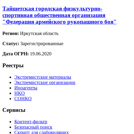
Тайшетская городская физкультурно-
спортивная общественная организация
"Федерация армейского рукопашного боя"
Регион:
Иркутская область
Статус:
Зарегистрированные
Дата ОГРН:
19.06.2020
Реестры
Экстремистские материалы
Экстремистские организации
Иноагенты
НКО
СОНКО
Сервисы
Контент-фильтр
Безопасный поиск
Скрипт для слабовидящих