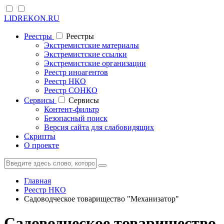
LIDREKON.RU
Реестры
Реестры
Экстремистские материалы
Экстремистские ссылки
Экстремистские организации
Реестр иноагентов
Реестр НКО
Реестр СОНКО
Cервисы
Cервисы
Контент-фильтр
Безопасный поиск
Версия сайта для слабовидящих
Скрипты
О проекте
Главная
Реестр НКО
Садоводческое товарищество "Механизатор"
Садоводческое товарищество