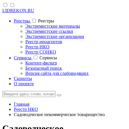
LIDREKON.RU
Реестры
Реестры
Экстремистские материалы
Экстремистские ссылки
Экстремистские организации
Реестр иноагентов
Реестр НКО
Реестр СОНКО
Cервисы
Cервисы
Контент-фильтр
Безопасный поиск
Версия сайта для слабовидящих
Скрипты
О проекте
Главная
Реестр НКО
Садоводческое некоммерческое товарищество
Садоводческое