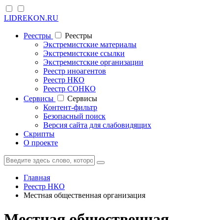
LIDREKON.RU
Реестры
Реестры
Экстремистские материалы
Экстремистские ссылки
Экстремистские организации
Реестр иноагентов
Реестр НКО
Реестр СОНКО
Cервисы
Cервисы
Контент-фильтр
Безопасный поиск
Версия сайта для слабовидящих
Скрипты
О проекте
Главная
Реестр НКО
Местная общественная организация
Местная общественная