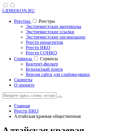
LIDREKON.RU
Реестры
Реестры
Экстремистские материалы
Экстремистские ссылки
Экстремистские организации
Реестр иноагентов
Реестр НКО
Реестр СОНКО
Cервисы
Cервисы
Контент-фильтр
Безопасный поиск
Версия сайта для слабовидящих
Скрипты
О проекте
Главная
Реестр НКО
Алтайская краевая общественная
Алтайская краевая