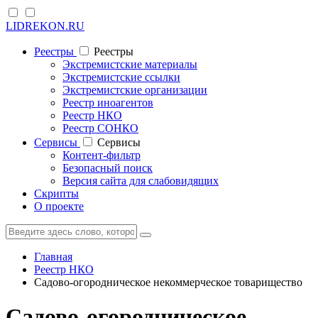
LIDREKON.RU
Реестры
Реестры
Экстремистские материалы
Экстремистские ссылки
Экстремистские организации
Реестр иноагентов
Реестр НКО
Реестр СОНКО
Cервисы
Cервисы
Контент-фильтр
Безопасный поиск
Версия сайта для слабовидящих
Скрипты
О проекте
Главная
Реестр НКО
Садово-огородническое некоммерческое товарищество
Садово-огородническое