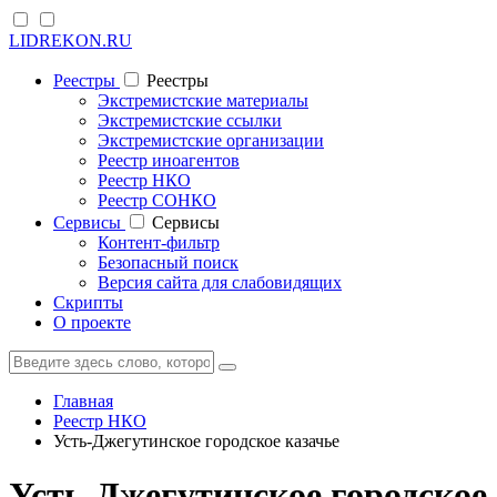
LIDREKON.RU
Реестры
Реестры
Экстремистские материалы
Экстремистские ссылки
Экстремистские организации
Реестр иноагентов
Реестр НКО
Реестр СОНКО
Cервисы
Cервисы
Контент-фильтр
Безопасный поиск
Версия сайта для слабовидящих
Скрипты
О проекте
Главная
Реестр НКО
Усть-Джегутинское городское казачье
Усть-Джегутинское городское