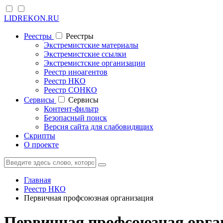
LIDREKON.RU
Реестры
Реестры
Экстремистские материалы
Экстремистские ссылки
Экстремистские организации
Реестр иноагентов
Реестр НКО
Реестр СОНКО
Cервисы
Cервисы
Контент-фильтр
Безопасный поиск
Версия сайта для слабовидящих
Скрипты
О проекте
Главная
Реестр НКО
Первичная профсоюзная организация
Первичная профсоюзная орга