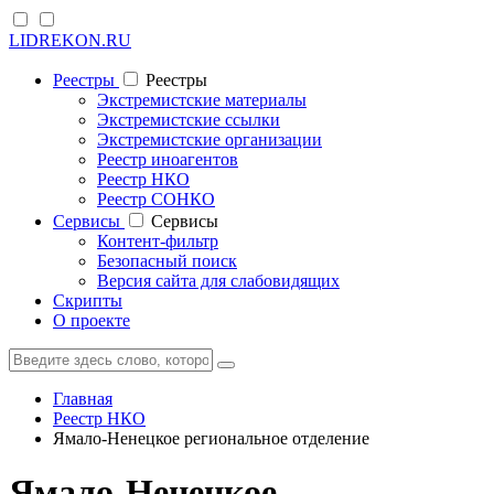
LIDREKON.RU
Реестры
Реестры
Экстремистские материалы
Экстремистские ссылки
Экстремистские организации
Реестр иноагентов
Реестр НКО
Реестр СОНКО
Cервисы
Cервисы
Контент-фильтр
Безопасный поиск
Версия сайта для слабовидящих
Скрипты
О проекте
Главная
Реестр НКО
Ямало-Ненецкое региональное отделение
Ямало-Ненецкое