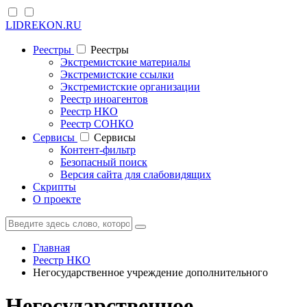
LIDREKON.RU
Реестры
Реестры
Экстремистские материалы
Экстремистские ссылки
Экстремистские организации
Реестр иноагентов
Реестр НКО
Реестр СОНКО
Cервисы
Cервисы
Контент-фильтр
Безопасный поиск
Версия сайта для слабовидящих
Скрипты
О проекте
Главная
Реестр НКО
Негосударственное учреждение дополнительного
Негосударственное