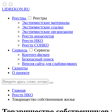
LIDREKON.RU
Реестры
Реестры
Экстремистские материалы
Экстремистские ссылки
Экстремистские организации
Реестр иноагентов
Реестр НКО
Реестр СОНКО
Cервисы
Cервисы
Контент-фильтр
Безопасный поиск
Версия сайта для слабовидящих
Скрипты
О проекте
Главная
Реестр НКО
Товарищество собственников жилья
Товарищество собственников