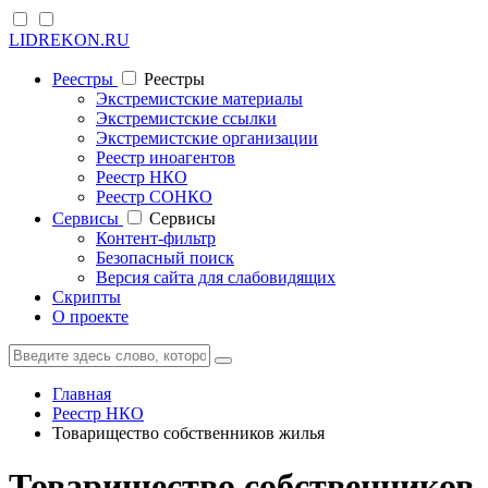
LIDREKON.RU
Реестры
Реестры
Экстремистские материалы
Экстремистские ссылки
Экстремистские организации
Реестр иноагентов
Реестр НКО
Реестр СОНКО
Cервисы
Cервисы
Контент-фильтр
Безопасный поиск
Версия сайта для слабовидящих
Скрипты
О проекте
Главная
Реестр НКО
Товарищество собственников жилья
Товарищество собственников