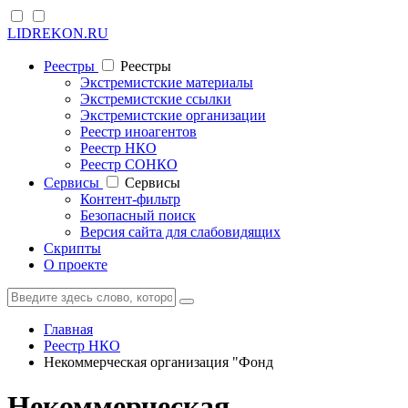
LIDREKON.RU
Реестры
Реестры
Экстремистские материалы
Экстремистские ссылки
Экстремистские организации
Реестр иноагентов
Реестр НКО
Реестр СОНКО
Cервисы
Cервисы
Контент-фильтр
Безопасный поиск
Версия сайта для слабовидящих
Скрипты
О проекте
Главная
Реестр НКО
Некоммерческая организация "Фонд
Некоммерческая