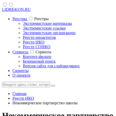
LIDREKON.RU
Реестры
Реестры
Экстремистские материалы
Экстремистские ссылки
Экстремистские организации
Реестр иноагентов
Реестр НКО
Реестр СОНКО
Cервисы
Cервисы
Контент-фильтр
Безопасный поиск
Версия сайта для слабовидящих
Скрипты
О проекте
Главная
Реестр НКО
Некоммерческое партнерство школы
Некоммерческое партнерство