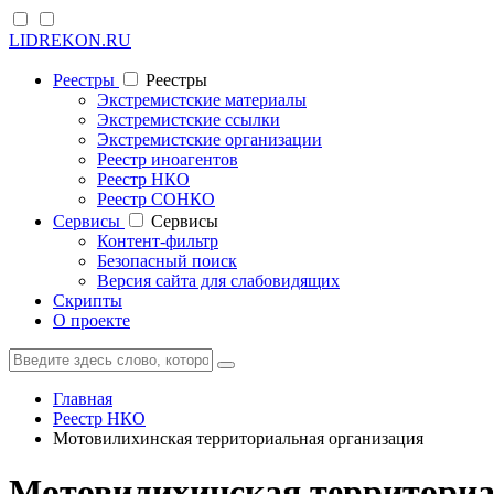
LIDREKON.RU
Реестры
Реестры
Экстремистские материалы
Экстремистские ссылки
Экстремистские организации
Реестр иноагентов
Реестр НКО
Реестр СОНКО
Cервисы
Cервисы
Контент-фильтр
Безопасный поиск
Версия сайта для слабовидящих
Скрипты
О проекте
Главная
Реестр НКО
Мотовилихинская территориальная организация
Мотовилихинская территориа