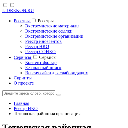
LIDREKON.RU
Реестры
Реестры
Экстремистские материалы
Экстремистские ссылки
Экстремистские организации
Реестр иноагентов
Реестр НКО
Реестр СОНКО
Cервисы
Cервисы
Контент-фильтр
Безопасный поиск
Версия сайта для слабовидящих
Скрипты
О проекте
Главная
Реестр НКО
Тетюшская районная организация
Тетюшская районная